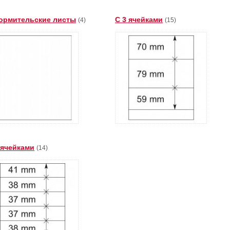
ормительские листы
С 3 ячейками
(4)
(15)
 ячейками
(14)