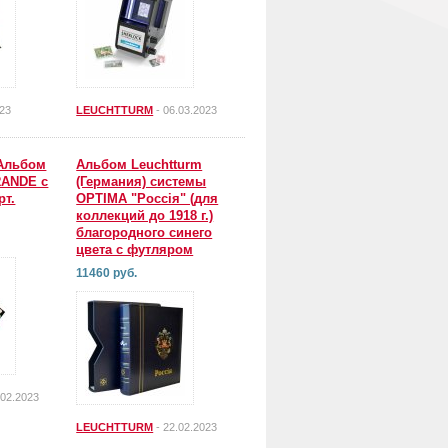
023
LEUCHTTURM
- 06.03.2023
Альбом
Альбом Leuchtturm
RANDE с
(Германия) системы
рт.
OPTIMA "Россiя" (для
коллекций до 1918 г.)
благородного синего
цвета с футляром
11460 руб.
.02.2023
LEUCHTTURM
- 22.02.2023