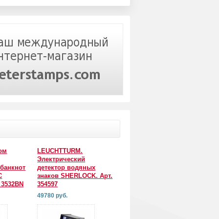
ом
LEUCHTTURM.
Электрический
 банкнот
детектор водяных
С
знаков SHERLOCK. Арт.
 3532BN
354597
49780 руб.