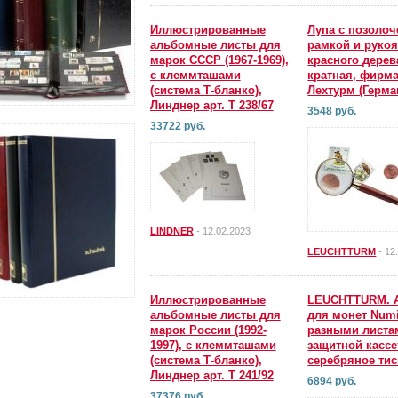
Иллюстрированные
Лупа с позоло
альбомные листы для
рамкой и рукоя
марок СССР (1967-1969),
красного дерева
с клеммташами
кратная, фирм
(система Т-бланко),
Лехтурм (Герма
Линднер арт. Т 238/67
3548 руб.
33722 руб.
LINDNER
- 12.02.2023
LEUCHTTURM
- 12
Иллюстрированные
LEUCHTTURM. 
альбомные листы для
для монет Numi
марок России (1992-
разными листа
1997), с клеммташами
защитной кассе
(система Т-бланко),
серебряное ти
Линднер арт. Т 241/92
6894 руб.
37376 руб.