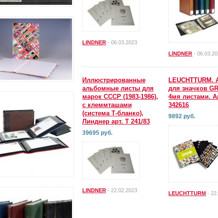
LINDNER
- 06.03.2023
LINDNER
- 06.03.2
Иллюстрированные
LEUCHTTURM. 
альбомные листы для
для значков G
марок СССР (1983-1986),
4мя листами. А
с клеммташами
342616
(система Т-бланко),
9892 руб.
Линднер арт. Т 241/83
39695 руб.
LINDNER
- 22.02.2023
LEUCHTTURM
- 22