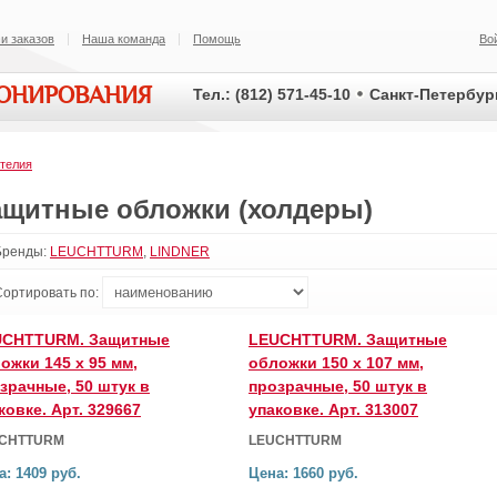
и заказов
Наша команда
Помощь
Во
ИОНИРОВАНИЯ
Тел.: (812) 571-45-10
Санкт-Петербург
телия
ащитные обложки (холдеры)
Бренды:
LEUCHTTURM
,
LINDNER
Сортировать по:
UCHTTURM. Защитные
LEUCHTTURM. Защитные
ожки 145 x 95 мм,
обложки 150 x 107 мм,
зрачные, 50 штук в
прозрачные, 50 штук в
ковке. Арт. 329667
упаковке. Арт. 313007
CHTTURM
LEUCHTTURM
а: 1409 руб.
Цена: 1660 руб.