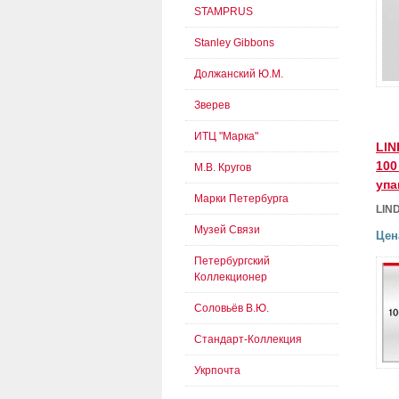
STAMPRUS
Stanley Gibbons
Должанский Ю.М.
Зверев
ИТЦ "Марка"
LIN
100
М.В. Кругов
упа
Марки Петербурга
LIN
Музей Связи
Цен
Петербургский
Коллекционер
Соловьёв В.Ю.
Стандарт-Коллекция
Укрпочта