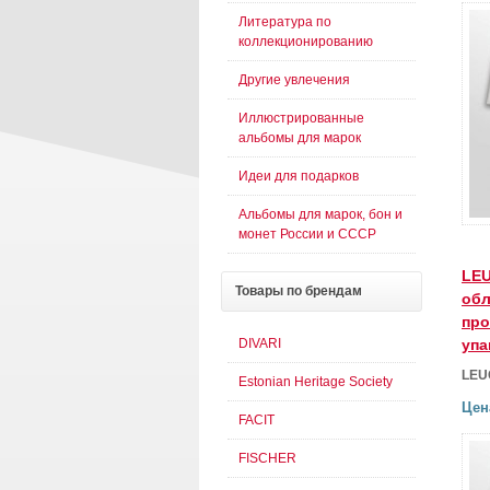
Литература по
коллекционированию
Другие увлечения
Иллюстрированные
альбомы для марок
Идеи для подарков
Альбомы для марок, бон и
монет России и СССР
LE
Товары
по брендам
обл
про
DIVARI
упа
LEU
Estonian Heritage Society
Цен
FACIT
FISCHER