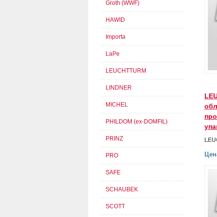
Groth (WWF)
HAWID
Importa
LaPe
LEUCHTTURM
LINDNER
LE
MICHEL
обл
про
PHILDOM (ex-DOMFIL)
упа
PRINZ
LEU
Цен
PRO
SAFE
SCHAUBEK
SCOTT