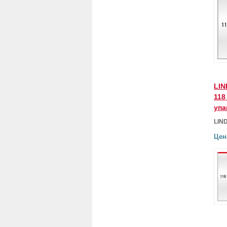
LIN
118
упа
LIN
Цен