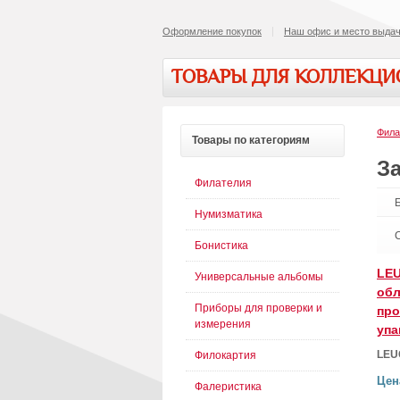
Оформление покупок
Наш офис и место выдач
ТОВАРЫ ДЛЯ КОЛЛЕКЦ
Фила
Товары
по категориям
З
Филателия
Нумизматика
Бонистика
LE
Универсальные альбомы
обл
Приборы для проверки и
про
измерения
упа
LEU
Филокартия
Цен
Фалеристика