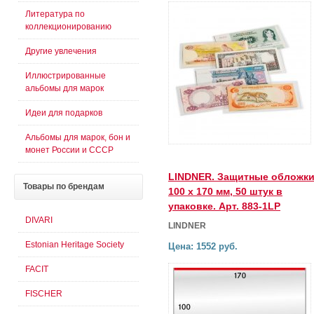
Литература по
коллекционированию
Другие увлечения
Иллюстрированные
альбомы для марок
Идеи для подарков
Альбомы для марок, бон и
монет России и СССР
LINDNER. Защитные обложк
Товары
по брендам
100 х 170 мм, 50 штук в
упаковке. Арт. 883-1LP
DIVARI
LINDNER
Estonian Heritage Society
Цена: 1552 руб.
FACIT
FISCHER