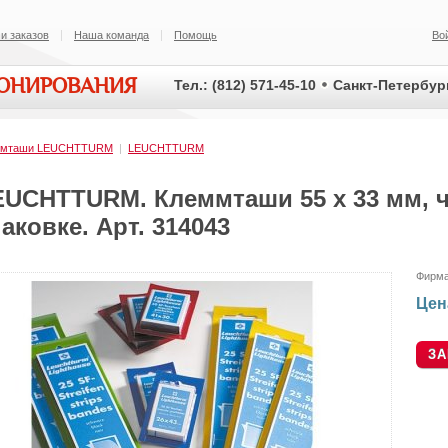
и заказов
Наша команда
Помощь
Во
ИОНИРОВАНИЯ
Тел.: (812) 571-45-10
Санкт-Петербург
ммташи LEUCHTTURM
|
LEUCHTTURM
EUCHTTURM. Клеммташи 55 х 33 мм, ч
аковке. Арт. 314043
Фирм
Цен