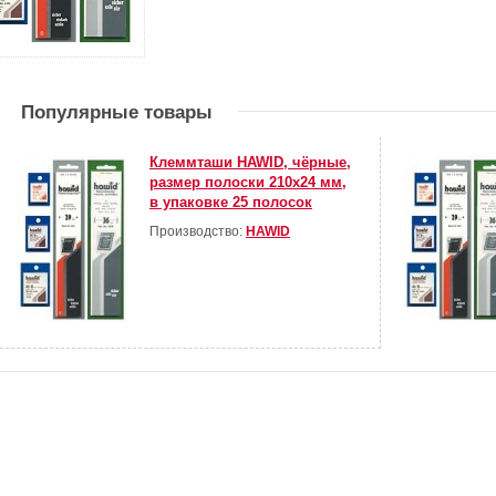
Популярные товары
Клеммташи HAWID, чёрные,
размер полоски 210х24 мм,
в упаковке 25 полосок
Производство:
HAWID