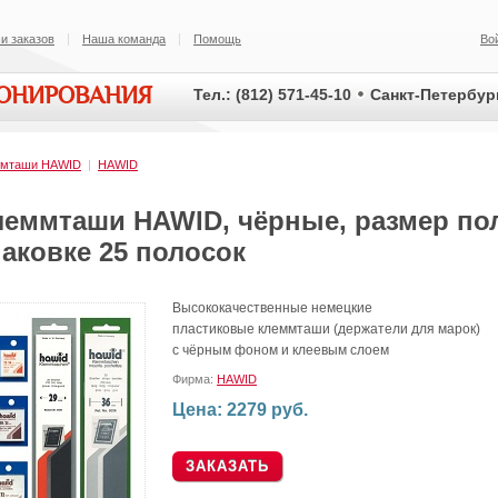
и заказов
Наша команда
Помощь
Во
ИОНИРОВАНИЯ
Тел.: (812) 571-45-10
Санкт-Петербург
ммташи HAWID
|
HAWID
леммташи HAWID, чёрные, размер пол
аковке 25 полосок
Высококачественные немецкие
пластиковые клеммташи (держатели для марок)
с чёрным фоном и клеевым слоем
Фирма:
HAWID
Цена: 2279 руб.