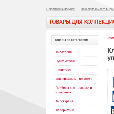
Оформление покупок
Наш офис и место выдач
ТОВАРЫ ДЛЯ КОЛЛЕКЦ
Кле
Товары
по категориям
К
Филателия
уп
Нумизматика
Бонистика
Универсальные альбомы
Приборы для проверки и
измерения
Филокартия
Фалеристика