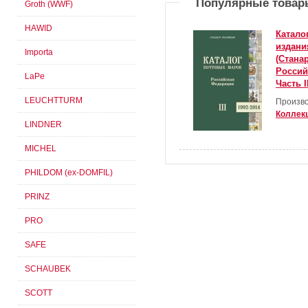
Популярные товар
Groth (WWF)
HAWID
Катало
издани
Importa
(Стана
Россий
LaPe
Часть I
LEUCHTTURM
Произво
Коллек
LINDNER
MICHEL
PHILDOM (ex-DOMFIL)
PRINZ
PRO
SAFE
SCHAUBEK
SCOTT