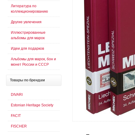
Литература по
коллекционированию
Другие увлечения
Иллюстрированные
альбомы для марок
Идеи для подарков
Альбомы для марок, бон и
монет России и СССР
Товары
по брендам
DIVARI
Estonian Heritage Society
FACIT
FISCHER