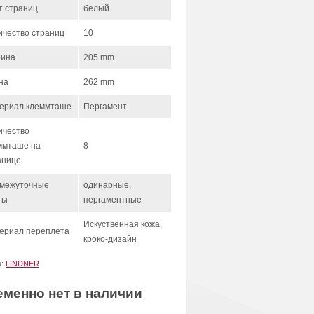
т страниц
белый
ичество страниц
10
ина
205 mm
на
262 mm
ериал клеммташе
Пергамент
ичество
ммташе на
8
анице
межуточные
одинарные,
ты
пергаментные
Искуственная кожа,
ериал переплёта
кроко-дизайн
а:
LINDNER
еменно нет в наличии