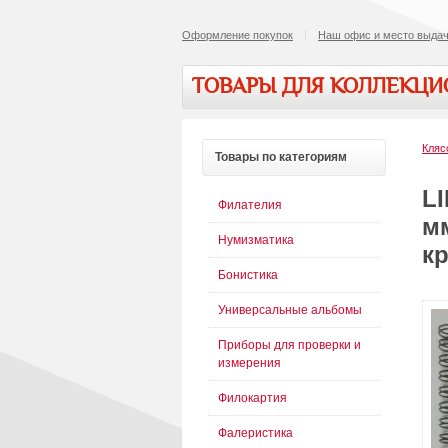
Оформление покупок
Наш офис и место выдач
ТОВАРЫ ДЛЯ КОЛЛЕКЦ
Кляс
Товары
по категориям
LI
Филателия
м
Нумизматика
к
Бонистика
Универсальные альбомы
Приборы для проверки и
измерения
Филокартия
Фалеристика