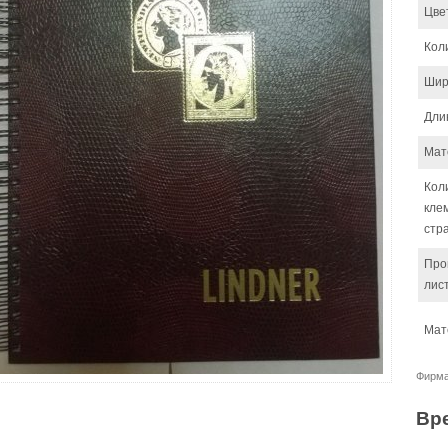
Цве
Кол
Шир
Дли
Мат
Кол
кле
стр
Про
лис
Мат
Фирм
Вр