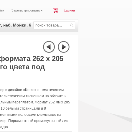
йти
Зарегистрироваться
Корзина
, наб. Мойки, 6
формата 262 x 205
го цвета под
ер в дизайне «Kroko» с тематическим
телистическим тиснением на обложке и
альным переплётом. Формат 262 мм x 205
 10 белыми страницами и 8
аментными полосками клеммташе на
нице. Пергаментный промежуточный лист-
адка.