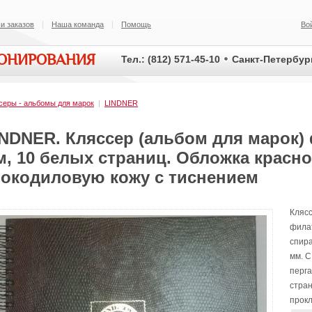
и заказов
Наша команда
Помощь
Во
ИОНИРОВАНИЯ
Тел.: (812) 571-45-10
Санкт-Петербург
серы - альбомы для марок
|
LINDNER
NDNER. Кляссер (альбом для марок) 
м, 10 белых страниц. Обложка красно
рокодиловую кожу с тиснением
Клясс
фила
спир
мм. С
перг
стра
прокл