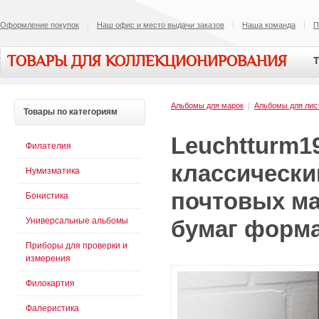
Оформление покупок
Наш офис и место выдачи заказов
Наша команда
П
ТОВАРЫ ДЛЯ КОЛЛЕКЦИОНИРОВАНИЯ
Т
Альбомы для марок
|
Альбомы для лис
Товары
по категориям
Leuchtturm1
Филателия
классически
Нумизматика
почтовых ма
Бонистика
Универсальные альбомы
бумаг формат
Приборы для проверки и
измерения
Филокартия
Фалеристика