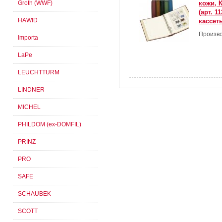
Groth (WWF)
кожи, 
(арт. 1
HAWID
кассет
Произво
Importa
LaPe
LEUCHTTURM
LINDNER
MICHEL
PHILDOM (ex-DOMFIL)
PRINZ
PRO
SAFE
SCHAUBEK
SCOTT