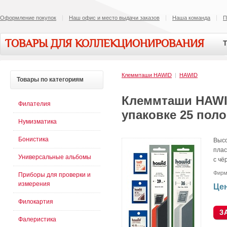
Оформление покупок
Наш офис и место выдачи заказов
Наша команда
П
ТОВАРЫ ДЛЯ КОЛЛЕКЦИОНИРОВАНИЯ
Т
Клеммташи HAWID
|
HAWID
Товары
по категориям
Клеммташи HAWID
Филателия
упаковке 25 поло
Нумизматика
Бонистика
Высо
плас
Универсальные альбомы
с чё
Фирм
Приборы для проверки и
измерения
Цен
Филокартия
Фалеристика