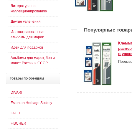
Литература по
коллекционированию
Другие увлечения
Популярные товар
Иллюстрированные
альбомы для марок
Клеммт
Идеи для подарков
размер
в упак
Альбомы для марок, бон и
Произво
монет России и СССР
Товары
по брендам
DIVARI
Estonian Heritage Society
FACIT
FISCHER