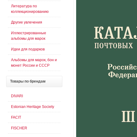
Литература по
коллекционированию
Другие увлечения
Иллюстрированные
альбомы для марок
Идеи для подарков
Альбомы для марок, бон и
монет России и СССР
Товары
по брендам
DIVARI
Estonian Heritage Society
FACIT
FISCHER