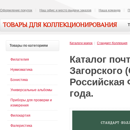
Оформление покупок
Наш офис и место выдачи заказов
Наша команда
П
ТОВАРЫ ДЛЯ КОЛЛЕКЦИОНИРОВАНИЯ
Т
Каталоги марок
|
Стандарт-Коллекция
Товары
по категориям
Каталог поч
Филателия
Загорского 
Нумизматика
Российская Ф
Бонистика
Универсальные альбомы
года.
Приборы для проверки и
измерения
Филокартия
Фалеристика