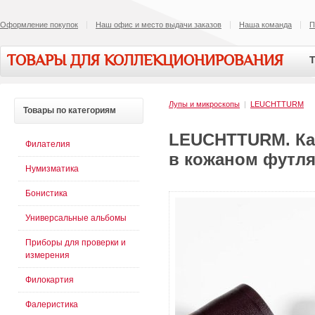
Оформление покупок
Наш офис и место выдачи заказов
Наша команда
П
ТОВАРЫ ДЛЯ КОЛЛЕКЦИОНИРОВАНИЯ
Т
Лупы и микроскопы
|
LEUCHTTURM
Товары
по категориям
LEUCHTTURM. Кар
Филателия
в кожаном футляр
Нумизматика
Бонистика
Универсальные альбомы
Приборы для проверки и
измерения
Филокартия
Фалеристика