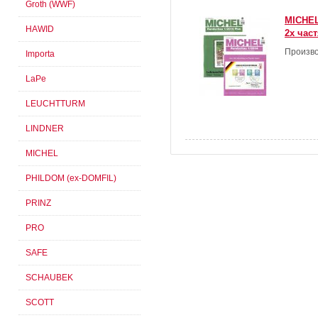
Groth (WWF)
MICHEL
HAWID
2х час
Произво
Importa
LaPe
LEUCHTTURM
LINDNER
MICHEL
PHILDOM (ex-DOMFIL)
PRINZ
PRO
SAFE
SCHAUBEK
SCOTT