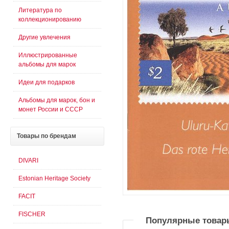
Литература по
коллекционированию
Другие увлечения
Иллюстрированные
альбомы для марок
Идеи для подарков
Альбомы для марок, бон и
монет России и СССР
Товары
по брендам
DIVARI
Estonian Heritage Society
FACIT
FISCHER
Популярные товар