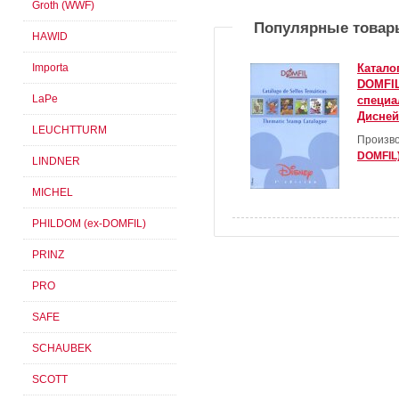
Groth (WWF)
Популярные товар
HAWID
Importa
Катало
DOMFIL
LaPe
специа
Дисней
LEUCHTTURM
Произво
DOMFIL
LINDNER
MICHEL
PHILDOM (ex-DOMFIL)
PRINZ
PRO
SAFE
SCHAUBEK
SCOTT