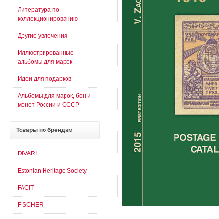
Литература по
коллекционированию
Другие увлечения
Иллюстрированные
альбомы для марок
Идеи для подарков
Альбомы для марок, бон и
монет России и СССР
Товары
по брендам
DIVARI
Estonian Heritage Society
FACIT
FISCHER