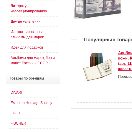
Литература по
коллекционированию
Другие увлечения
Иллюстрированные
альбомы для марок
Популярные товар
Идеи для подарков
Альбом
Альбомы для марок, бон и
кожи, 
монет России и СССР
(арт. 1
кассет
Произво
Товары
по брендам
DIVARI
Estonian Heritage Society
FACIT
FISCHER