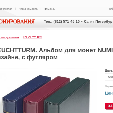
и заказов
Наша команда
Помощь
Во
ИОНИРОВАНИЯ
Тел.: (812) 571-45-10
Санкт-Петербург
омы для монет
|
LEUCHTTURM
EUCHTTURM. Альбом для монет NUMI
изайне, с футляром
Цвет
Фирм
Цен