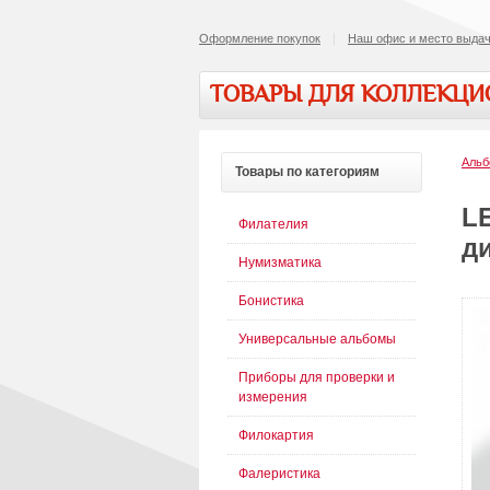
Оформление покупок
Наш офис и место выдач
ТОВАРЫ ДЛЯ КОЛЛЕКЦ
Альб
Товары
по категориям
L
Филателия
д
Нумизматика
Бонистика
Универсальные альбомы
Приборы для проверки и
измерения
Филокартия
Фалеристика