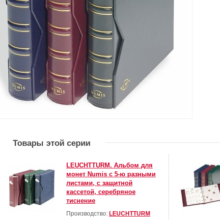
Товары этой серии
LEUCHTTURM. Альбом для
монет Numis с 5-ю разными
листами, с защитной
кассетой, серебряное
тиснение
Производство:
LEUCHTTURM