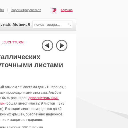
йти
Зарегистрироваться
Корзина
, наб. Мойки, 6
|
LEUCHTTURM
аллических
жуточными листами
й альбом с 5 листами для 210 пробок, 5
ыми прокладочными листами. Альбом
т быть расширен
дополнительными
ами
(общая вместимость: 9 листов = 378
к). В каждом листе помещается до 42
лочных крышек, обеспечено надежное
ние и защита от царапин.
ры альбома: 290 х 325 мм.