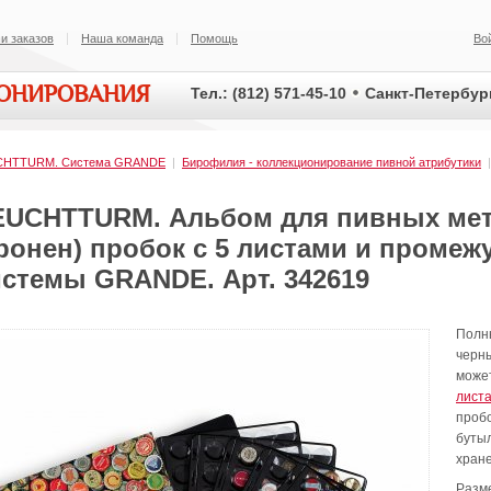
и заказов
Наша команда
Помощь
Во
ИОНИРОВАНИЯ
Тел.: (812) 571-45-10
Санкт-Петербург
CHTTURM. Cистема GRANDE
|
Бирофилия - коллекционирование пивной атрибутики
EUCHTTURM. Альбом для пивных мет
кронен) пробок с 5 листами и проме
истемы GRANDE. Арт. 342619
Полны
черн
може
лист
пробо
буты
хране
Разме