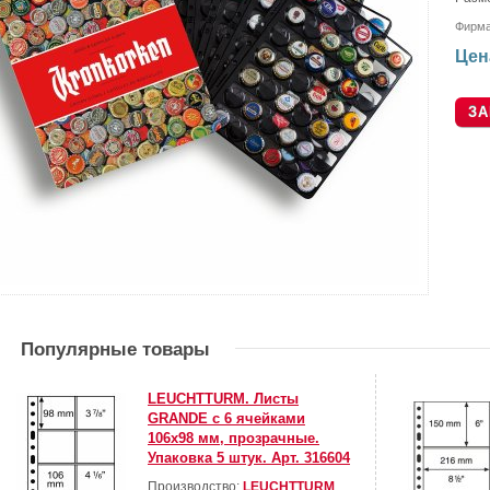
Фирм
Цен
Популярные товары
LEUCHTTURM. Листы
GRANDE c 6 ячейками
106х98 мм, прозрачные.
Упаковка 5 штук. Арт. 316604
Производство:
LEUCHTTURM