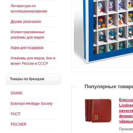
Литература по
коллекционированию
Другие увлечения
Иллюстрированные
альбомы для марок
Идеи для подарков
Альбомы для марок, бон и
монет России и СССР
Товары
по брендам
Популярные товар
DIVARI
Кляссе
Estonian Heritage Society
Lindne
качест
FACIT
формат
чёрных
FISCHER
Произво