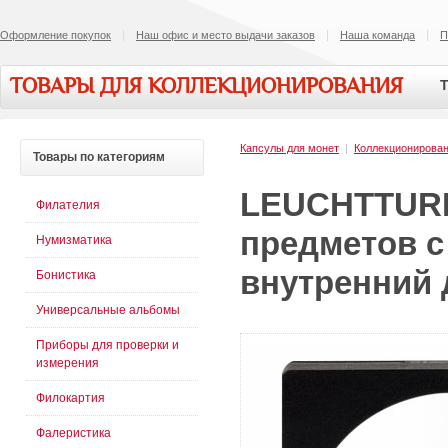
Оформление покупок
Наш офис и место выдачи заказов
Наша команда
П
ТОВАРЫ ДЛЯ КОЛЛЕКЦИОНИРОВАНИЯ
Т
Капсулы для монет
|
Коллекционирован
Товары
по категориям
LEUCHTTURM
Филателия
предметов 
Нумизматика
внутренний д
Бонистика
Универсальные альбомы
Приборы для проверки и
измерения
Филокартия
Фалеристика