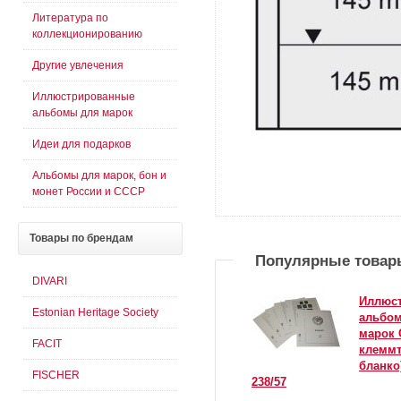
Литература по
коллекционированию
Другие увлечения
Иллюстрированные
альбомы для марок
Идеи для подарков
Альбомы для марок, бон и
монет России и СССР
Товары
по брендам
Популярные товар
DIVARI
Иллюс
Estonian Heritage Society
альбом
марок С
FACIT
клеммт
бланко)
FISCHER
238/57