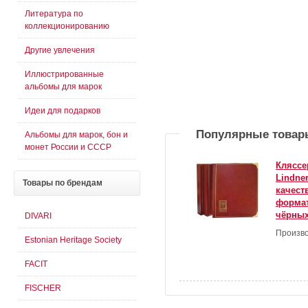
Литература по
коллекционированию
Другие увлечения
Иллюстрированные
альбомы для марок
Идеи для подарков
Популярные товар
Альбомы для марок, бон и
монет России и СССР
Кляссе
Lindne
Товары
по брендам
качест
формат
чёрных
DIVARI
Произво
Estonian Heritage Society
FACIT
FISCHER