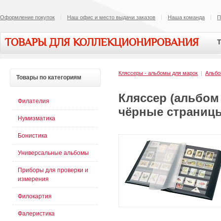
Оформление покупок
Наш офис и место выдачи заказов
Наша команда
П
ТОВАРЫ ДЛЯ КОЛЛЕКЦИОНИРОВАНИЯ
Т
Кляссеры - альбомы для марок
|
Альбо
Товары
по категориям
Кляссер (альбом 
Филателия
чёрные страниц
Нумизматика
Бонистика
Универсальные альбомы
Приборы для проверки и
измерения
Филокартия
Фалеристика