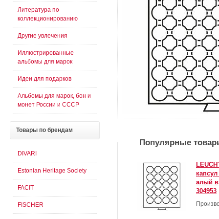
Литература по
коллекционированию
Другие увлечения
Иллюстрированные
альбомы для марок
Идеи для подарков
Альбомы для марок, бон и
монет России и СССР
Товары
по брендам
Популярные товар
DIVARI
LEUCHT
Estonian Heritage Society
капсул
алый в
FACIT
304953
Произво
FISCHER