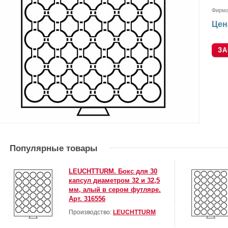
Фирм
Цен
Популярные товары
LEUCHTTURM. Бокс для 30
капсул диаметром 32 и 32,5
мм, алый в сером футляре.
Арт. 316556
Производство:
LEUCHTTURM