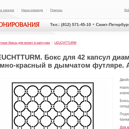
и заказов
Наша команда
Помощь
Во
ИОНИРОВАНИЯ
Тел.: (812) 571-45-10
Санкт-Петербург
тные боксы для монет в капсулах
|
LEUCHTTURM
EUCHTTURM. Бокс для 42 капсул диам
ёмно-красный в дымчатом футляре. А
Двой
Накло
извле
Боксы
скла
Подх
банк
Для 