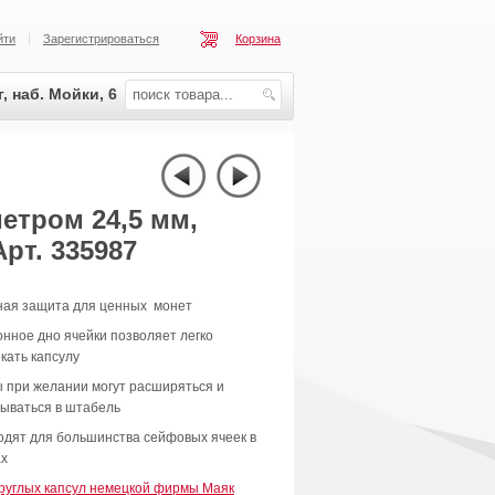
йти
Зарегистрироваться
Корзина
, наб. Мойки, 6
етром 24,5 мм,
рт. 335987
ная защита для ценных монет
нное дно ячейки позволяет легко
кать капсулу
 при желании могут расширяться и
дываться в штабель
одят для большинства сейфовых ячеек в
ах
круглых капсул немецкой фирмы Маяк