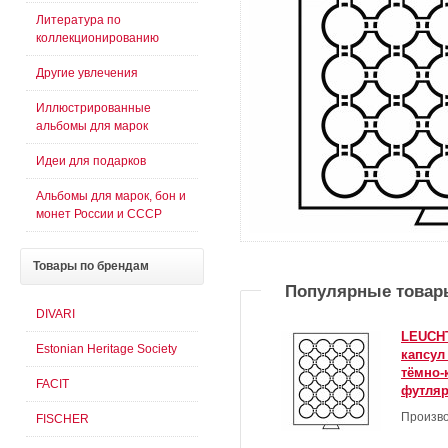
Литература по
коллекционированию
Другие увлечения
Иллюстрированные
альбомы для марок
Идеи для подарков
Альбомы для марок, бон и
монет России и СССР
Товары
по брендам
Популярные товар
DIVARI
LEUCHT
Estonian Heritage Society
капсул
тёмно-
FACIT
футляр
Произво
FISCHER