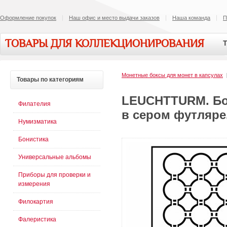
Оформление покупок
Наш офис и место выдачи заказов
Наша команда
П
ТОВАРЫ ДЛЯ КОЛЛЕКЦИОНИРОВАНИЯ
Т
Монетные боксы для монет в капсулах
Товары
по категориям
LEUCHTTURM. Бок
Филателия
в сером футляре.
Нумизматика
Бонистика
Универсальные альбомы
Приборы для проверки и
измерения
Филокартия
Фалеристика