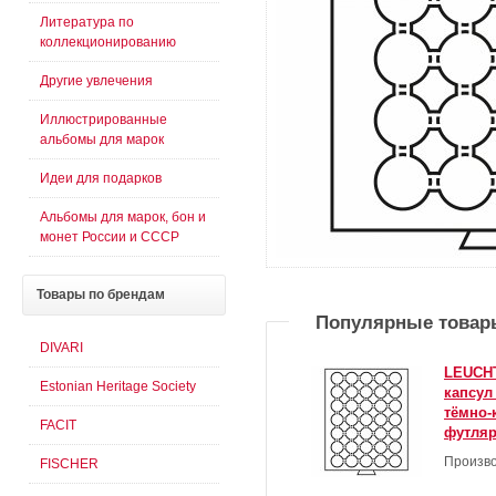
Литература по
коллекционированию
Другие увлечения
Иллюстрированные
альбомы для марок
Идеи для подарков
Альбомы для марок, бон и
монет России и СССР
Товары
по брендам
Популярные товар
DIVARI
LEUCHT
Estonian Heritage Society
капсул
тёмно-
FACIT
футляр
Произво
FISCHER