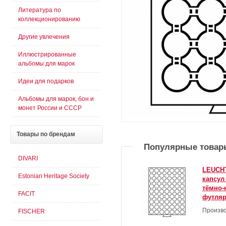
Литература по
коллекционированию
Другие увлечения
Иллюстрированные
альбомы для марок
Идеи для подарков
Альбомы для марок, бон и
монет России и СССР
Товары
по брендам
Популярные товар
DIVARI
LEUCHT
Estonian Heritage Society
капсул
тёмно-
FACIT
футляр
Произво
FISCHER