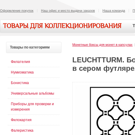
Оформление покупок
Наш офис и место выдачи заказов
Наша команда
П
ТОВАРЫ ДЛЯ КОЛЛЕКЦИОНИРОВАНИЯ
Т
Монетные боксы для монет в капсулах
Товары
по категориям
LEUCHTTURM. Бок
Филателия
в сером футляре.
Нумизматика
Бонистика
Универсальные альбомы
Приборы для проверки и
измерения
Филокартия
Фалеристика