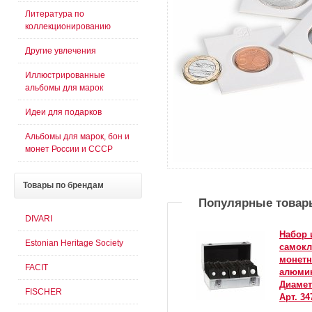
Литература по
коллекционированию
Другие увлечения
Иллюстрированные
альбомы для марок
Идеи для подарков
Альбомы для марок, бон и
монет России и СССР
Товары
по брендам
Популярные товар
DIVARI
Набор 
Estonian Heritage Society
самокл
монетн
FACIT
алюмин
Диаметр
FISCHER
Арт. 34