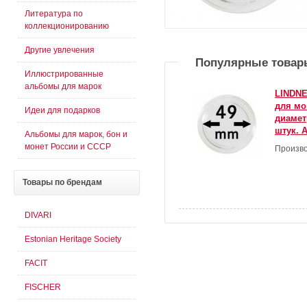
Литература по
коллекционированию
Другие увлечения
Популярные товар
Иллюстрированные
альбомы для марок
LINDNE
для мо
Идеи для подарков
диамет
штук. А
Альбомы для марок, бон и
монет России и СССР
Произво
Товары
по брендам
DIVARI
Estonian Heritage Society
FACIT
FISCHER