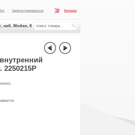
йти
Зарегистрироваться
Корзина
, наб. Мойки, 6
 внутренний
. 2250215P
енного,
рываются