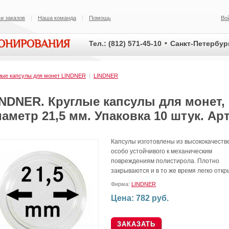
и заказов
Наша команда
Помощь
Во
ИОНИРОВАНИЯ
Тел.: (812) 571-45-10
Санкт-Петербург
лые капсулы для монет LINDNER
|
LINDNER
INDNER. Круглые капсулы для монет,
аметр 21,5 мм. Упаковка 10 штук. Арт
Капсулы изготовлены из высококачеств
особо устойчивого к механическим
повреждениям полистирола. Плотно
закрываются и в то же время легко отк
Фирма:
LINDNER
Цена: 782 руб.