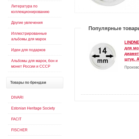
Литература по
коллекционированию
Другие увлечения
Популярные товар
Иллюстрированные
альбомы для марок
LINDNE
для мо
Идеи для подарков
диамет
штук. А
Альбомы для марок, бон и
монет России и СССР
Произво
Товары
по брендам
DIVARI
Estonian Heritage Society
FACIT
FISCHER