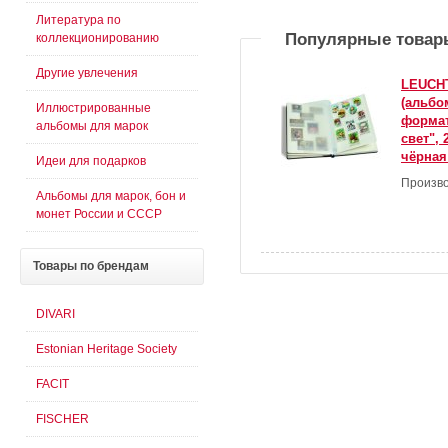
Литература по
Популярные товар
коллекционированию
Другие увлечения
LEUCH
(альбо
Иллюстрированные
формат
альбомы для марок
свет",
чёрная
Идеи для подарков
Произво
Альбомы для марок, бон и
монет России и СССР
Товары
по брендам
DIVARI
Estonian Heritage Society
FACIT
FISCHER