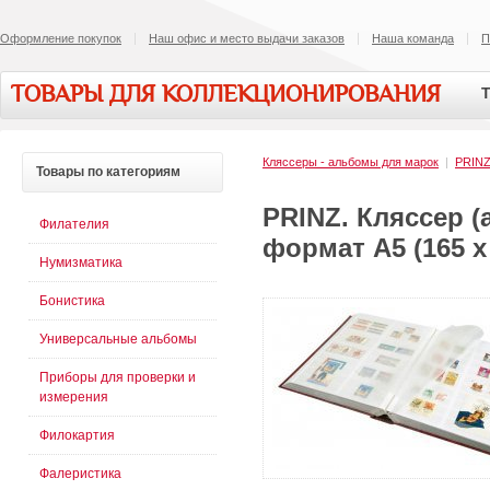
Оформление покупок
Наш офис и место выдачи заказов
Наша команда
П
ТОВАРЫ ДЛЯ КОЛЛЕКЦИОНИРОВАНИЯ
Т
Кляссеры - альбомы для марок
|
PRIN
Товары
по категориям
PRINZ. Кляссер (
Филателия
формат А5 (165 x 
Нумизматика
Бонистика
Универсальные альбомы
Приборы для проверки и
измерения
Филокартия
Фалеристика