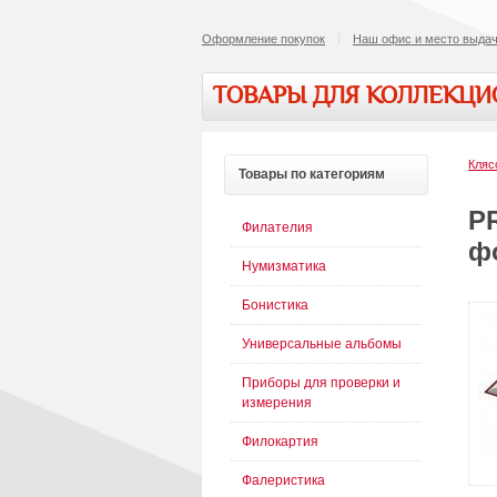
Оформление покупок
Наш офис и место выдач
ТОВАРЫ ДЛЯ КОЛЛЕКЦ
Кляс
Товары
по категориям
PR
Филателия
фо
Нумизматика
Бонистика
Универсальные альбомы
Приборы для проверки и
измерения
Филокартия
Фалеристика