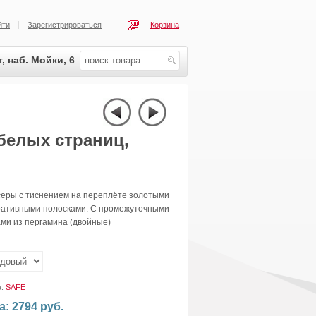
йти
Зарегистрироваться
Корзина
, наб. Мойки, 6
 белых страниц,
серы с тиснением на переплёте золотыми
ративными полосками. С промежуточными
ми из пергамина (двойные)
а:
SAFE
а: 2794 руб.