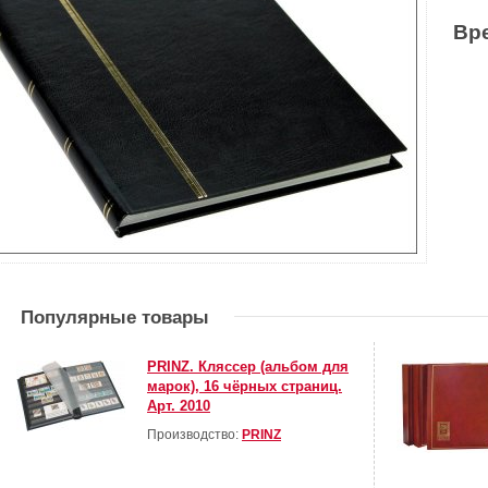
Вр
Популярные товары
PRINZ. Кляссер (альбом для
марок), 16 чёрных страниц.
Арт. 2010
Производство:
PRINZ