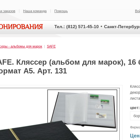
и заказов
Наша команда
Помощь
Во
ИОНИРОВАНИЯ
Тел.: (812) 571-45-10
Санкт-Петербург
серы - альбомы для марок
|
SAFE
FE. Кляссер (альбом для марок), 16
рмат А5. Арт. 131
Кляс
деко
листа
цвет:
Фирм
Цен