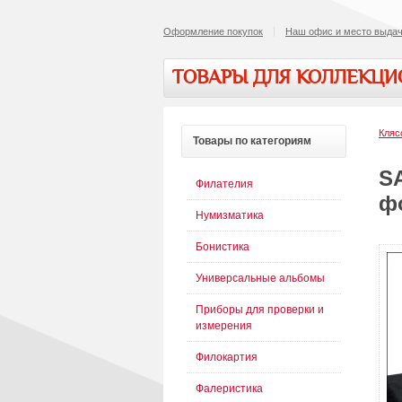
Оформление покупок
Наш офис и место выдач
ТОВАРЫ ДЛЯ КОЛЛЕКЦ
Кляс
Товары
по категориям
SA
Филателия
фо
Нумизматика
Бонистика
Универсальные альбомы
Приборы для проверки и
измерения
Филокартия
Фалеристика