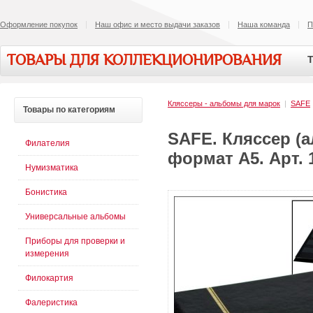
Оформление покупок
Наш офис и место выдачи заказов
Наша команда
П
ТОВАРЫ ДЛЯ КОЛЛЕКЦИОНИРОВАНИЯ
Т
Кляссеры - альбомы для марок
|
SAFE
Товары
по категориям
SAFE. Кляссер (а
Филателия
формат А5. Арт. 
Нумизматика
Бонистика
Универсальные альбомы
Приборы для проверки и
измерения
Филокартия
Фалеристика