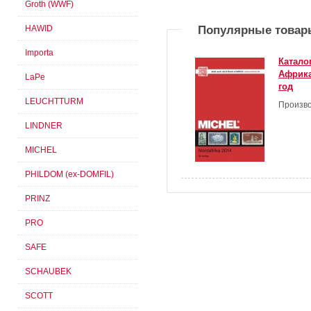
Groth (WWF)
HAWID
Популярные товар
Importa
Катало
Африка
LaPe
год
LEUCHTTURM
Произво
LINDNER
MICHEL
PHILDOM (ex-DOMFIL)
PRINZ
PRO
SAFE
SCHAUBEK
SCOTT