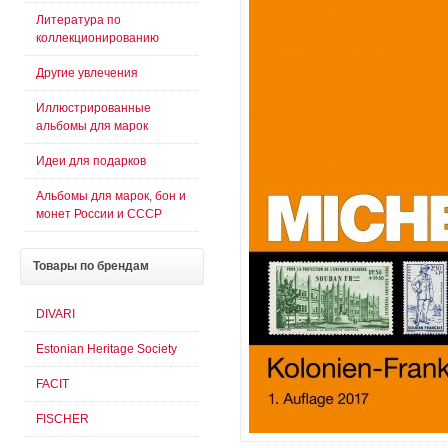
Литература по
коллекционированию
Другие увлечения
Иллюстрированные
альбомы для марок
Идеи для подарков
Альбомы для марок, бон и
монет России и СССР
Товары
по брендам
DIVARI
Estonian Heritage Society
FACIT
FISCHER