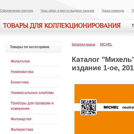
Оформление покупок
Наш офис и место выдачи заказов
Наша команда
П
ТОВАРЫ ДЛЯ КОЛЛЕКЦИОНИРОВАНИЯ
Т
Каталоги марок
|
MICHEL
Товары
по категориям
Каталог "Михель
Филателия
издание 1-ое, 201
Нумизматика
Бонистика
Универсальные альбомы
Приборы для проверки и
измерения
Филокартия
Фалеристика