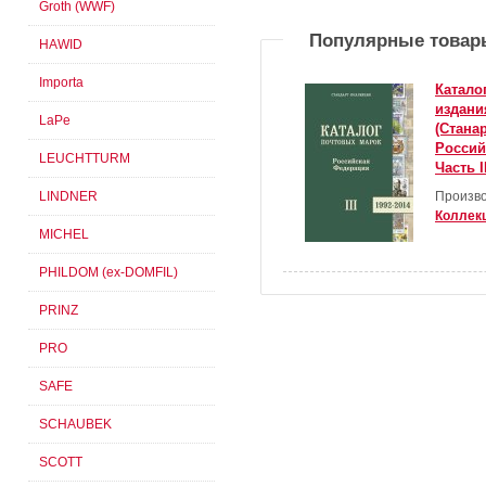
Groth (WWF)
Популярные товар
HAWID
Importa
Катало
издани
LaPe
(Стана
Россий
LEUCHTTURM
Часть I
LINDNER
Произво
Коллек
MICHEL
PHILDOM (ex-DOMFIL)
PRINZ
PRO
SAFE
SCHAUBEK
SCOTT