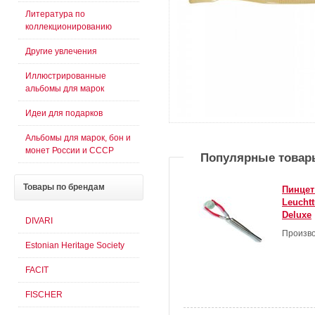
Литература по
коллекционированию
Другие увлечения
Иллюстрированные
альбомы для марок
Идеи для подарков
Альбомы для марок, бон и
монет России и СССР
Популярные товар
Товары
по брендам
Пинцет
Leucht
Deluxe
DIVARI
Произво
Estonian Heritage Society
FACIT
FISCHER