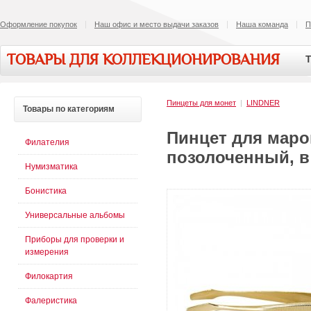
Оформление покупок
Наш офис и место выдачи заказов
Наша команда
П
ТОВАРЫ ДЛЯ КОЛЛЕКЦИОНИРОВАНИЯ
Т
Пинцеты для монет
|
LINDNER
Товары
по категориям
Пинцет для марок
Филателия
позолоченный, в
Нумизматика
Бонистика
Универсальные альбомы
Приборы для проверки и
измерения
Филокартия
Фалеристика