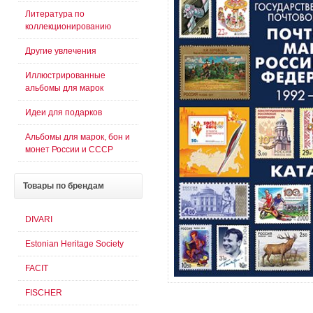
Литература по
коллекционированию
Другие увлечения
Иллюстрированные
альбомы для марок
Идеи для подарков
Альбомы для марок, бон и
монет России и СССР
Товары
по брендам
DIVARI
Estonian Heritage Society
FACIT
FISCHER