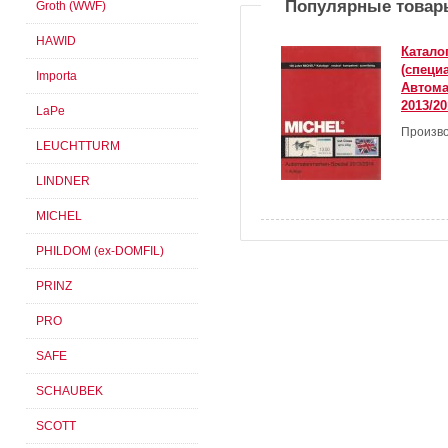
Популярные товар
Groth (WWF)
HAWID
Катало
(специ
Importa
Автома
2013/20
LaPe
Произво
LEUCHTTURM
LINDNER
MICHEL
PHILDOM (ex-DOMFIL)
PRINZ
PRO
SAFE
SCHAUBEK
SCOTT