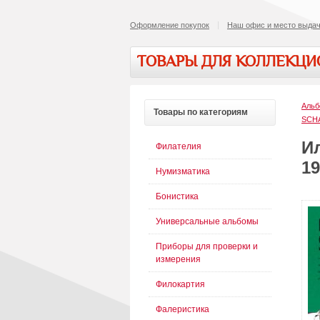
Оформление покупок
Наш офис и место выдач
ТОВАРЫ ДЛЯ КОЛЛЕКЦ
Альб
Товары
по категориям
SCH
И
Филателия
1
Нумизматика
Бонистика
Универсальные альбомы
Приборы для проверки и
измерения
Филокартия
Фалеристика