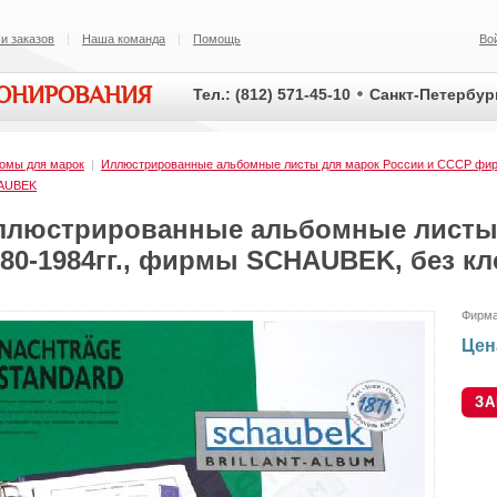
и заказов
Наша команда
Помощь
Во
ИОНИРОВАНИЯ
Тел.: (812) 571-45-10
Санкт-Петербург
омы для марок
|
Иллюстрированные альбомные листы для марок России и СССР ф
AUBEK
ллюстрированные альбомные листы 
980-1984гг., фирмы SCHAUBEK, без к
Фирм
Цен