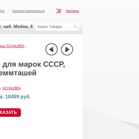
йти
Зарегистрироваться
Корзина
, наб. Мойки, 6
ирмы SCHAUBEK
|
для марок СССР,
леммташей
а:
SCHAUBEK
а: 18499 руб.