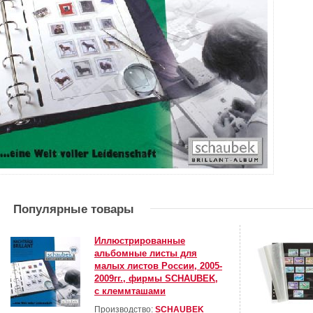
Популярные товары
Иллюстрированные
альбомные листы для
малых листов России, 2005-
2009гг., фирмы SCHAUBEK,
с клеммташами
Производство:
SCHAUBEK