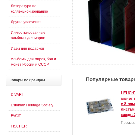
Литература по
коллекционированию
Другие увлечения
Иллюстрированные
альбомы для марок
Идеи для подарков
Альбомы для марок, бон и
монет России и СССР
Популярные товар
Товары
по брендам
LEUCH
DIVARI
монет 
с 8 ла
Estonian Heritage Society
листам
каждый
FACIT
Произво
FISCHER