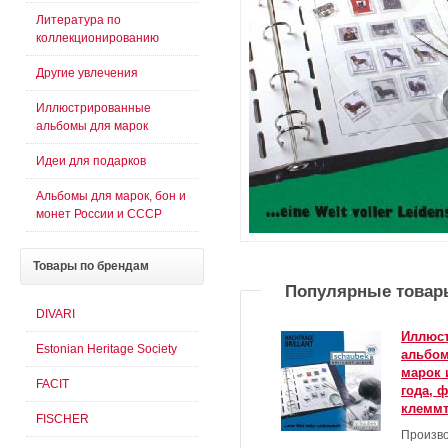
Литература по
коллекционированию
Другие увлечения
Иллюстрированные
альбомы для марок
Идеи для подарков
Альбомы для марок, бон и
монет России и СССР
Товары
по брендам
Популярные товар
DIVARI
Иллюс
Estonian Heritage Society
альбом
марок 
FACIT
года, 
клемм
FISCHER
Произво