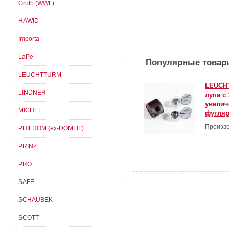
Groth (WWF)
HAWID
Importa
LaPe
Популярные товар
LEUCHTTURM
LEUCH
LINDNER
лупа с
увелич
MICHEL
футляр
Произво
PHILDOM (ex-DOMFIL)
PRINZ
PRO
SAFE
SCHAUBEK
SCOTT