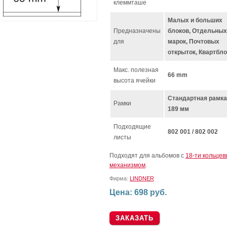
клеммташе
Малых и больших
Предназначены
блоков, Отдельных
для
марок, Почтовых
открыток, Квартбл
Макс. полезная
66 mm
высота ячейки
Стандартная рамка:
Рамки
189 мм
Подходящие
802 001 / 802 002
листы
Подходят для альбомов с
18-ти кольце
механизмом
.
Фирма:
LINDNER
Цена: 698 руб.