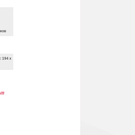
оков
 194 x
вым