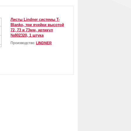
Листы Lindner системы T-
Blanko, три ячейки высотой
72, 73 и 73мм, артикул
№802320, 1 штука
Производство:
LINDNER