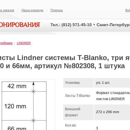
и заказов
Наша команда
Помощь
Во
ИОНИРОВАНИЯ
Тел.: (812) 571-45-10
Санкт-Петербург
ячейками
|
LINDNER
сты Lindner системы T-Blanko, три 
0 и 66мм, артикул №802308, 1 штука
Упаковка
уп. 1 шт.
Формат стандартн
Листы T-Blanko
листов LINDNER
Внешний
272 x 296 mm
формат
Кол-во
3