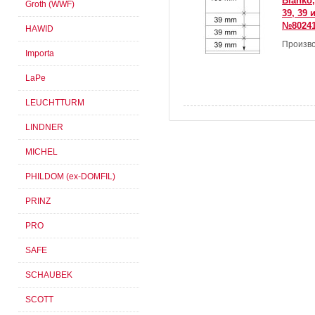
Blanko
Groth (WWF)
39, 39 
№80241
HAWID
Произво
Importa
LaPe
LEUCHTTURM
LINDNER
MICHEL
PHILDOM (ex-DOMFIL)
PRINZ
PRO
SAFE
SCHAUBEK
SCOTT