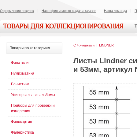
Оформление покупок
Наш офис и место выдачи заказов
Наша команда
П
ТОВАРЫ ДЛЯ КОЛЛЕКЦИОНИРОВАНИЯ
Т
С 4 ячейками
|
LINDNER
Товары
по категориям
Листы Lindner си
Филателия
и 53мм, артикул 
Нумизматика
Бонистика
Универсальные альбомы
Приборы для проверки и
измерения
Филокартия
Фалеристика