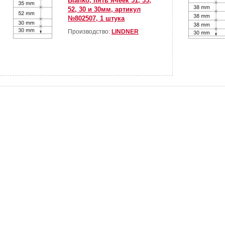
Blanko, пять ячеек 51, 35,
52, 30 и 30мм, артикул
№802507, 1 штука
Производство:
LINDNER