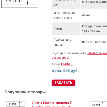
Отдельных маро
для
Макс. полезная
44 mm
высота ячейки
Стандартная рам
Рамки
194 x 189 мм
Подходящие
802 001 / 802 002
листы
Подходят для альбомов с
18-ти кольце
механизмом
.
Фирма:
LINDNER
Цена: 698 руб.
Популярные товары
Листы Lindner системы T-