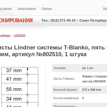
и заказов
Наша команда
Помощь
Во
ИОНИРОВАНИЯ
Тел.: (812) 571-45-10
Санкт-Петербург
ячейками
|
LINDNER
сты Lindner системы T-Blanko, пять яч
мм, артикул №802510, 1 штука
Упаковка
уп. 1 шт.
Формат стандар
Листы T-Blanko
листов LINDNER
Внешний формат
272 x 296 mm
Кол-во клеммташе
5
Предназначены