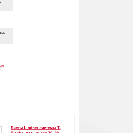
к
ка:
вым
Листы Lindner системы T-