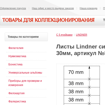
Оформление покупок
Наш офис и место выдачи заказов
Наша команда
П
ТОВАРЫ ДЛЯ КОЛЛЕКЦИОНИРОВАНИЯ
Т
С 5 ячейками
|
LINDNER
Товары
по категориям
Листы Lindner сис
Филателия
30мм, артикул №8
Нумизматика
Бонистика
Универсальные альбомы
Приборы для проверки и
измерения
Филокартия
Фалеристика