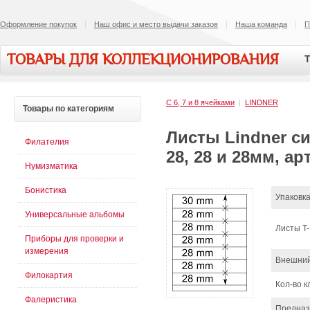
Оформление покупок
Наш офис и место выдачи заказов
Наша команда
П
ТОВАРЫ ДЛЯ КОЛЛЕКЦИОНИРОВАНИЯ
Т
С 6, 7 и 8 ячейками
|
LINDNER
Товары
по категориям
Листы Lindner сис
Филателия
28, 28 и 28мм, а
Нумизматика
Бонистика
Упаковк
Универсальные альбомы
Листы T-
Приборы для проверки и
измерения
Внешни
Филокартия
Кол-во 
Фалеристика
Предна