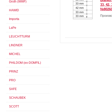
Blanko,
Groth (WWF)
33, 42,
№80260
HAWID
Произво
Importa
LaPe
LEUCHTTURM
LINDNER
MICHEL
PHILDOM (ex-DOMFIL)
PRINZ
PRO
SAFE
SCHAUBEK
SCOTT