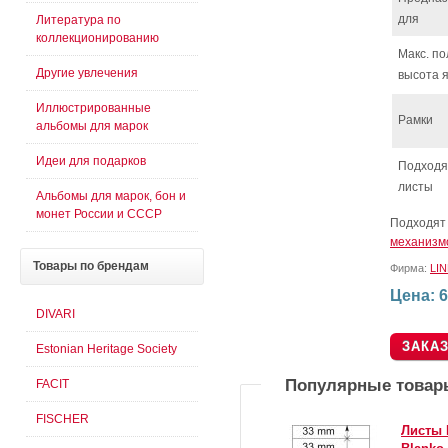
для
Литература по
коллекционированию
Макс. п
Другие увлечения
высота 
Иллюстрированные
Рамки
альбомы для марок
Идеи для подарков
Подход
листы
Альбомы для марок, бон и
монет России и СССР
Подходят
механизм
Товары
по брендам
Фирма:
LI
Цена: 6
DIVARI
Estonian Heritage Society
Популярные товар
FACIT
FISCHER
Листы 