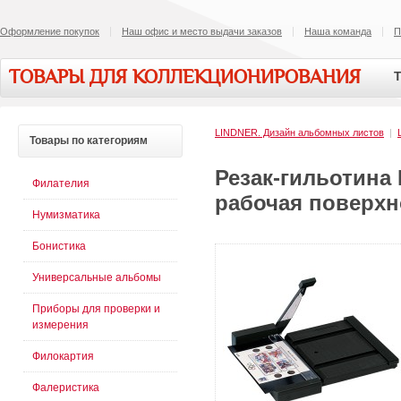
Оформление покупок
Наш офис и место выдачи заказов
Наша команда
П
ТОВАРЫ ДЛЯ КОЛЛЕКЦИОНИРОВАНИЯ
Т
LINDNER. Дизайн альбомных листов
|
Товары
по категориям
Резак-гильотина
Филателия
рабочая поверхно
Нумизматика
Бонистика
Универсальные альбомы
Приборы для проверки и
измерения
Филокартия
Фалеристика