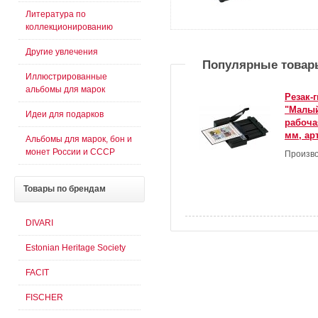
Литература по
коллекционированию
Другие увлечения
Популярные товар
Иллюстрированные
альбомы для марок
Резак-
"Малый
Идеи для подарков
рабоча
мм, ар
Альбомы для марок, бон и
монет России и СССР
Произво
Товары
по брендам
DIVARI
Estonian Heritage Society
FACIT
FISCHER