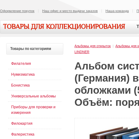
Оформление покупок
Наш офис и место выдачи заказов
Наша команда
П
ТОВАРЫ ДЛЯ КОЛЛЕКЦИОНИРОВАНИЯ
Т
Альбомы для открыток
|
Альбомы для к
Товары
по категориям
LINDNER
Альбом сис
Филателия
Нумизматика
(Германия) в
Бонистика
обложками (5
Универсальные альбомы
Объём: поря
Приборы для проверки и
измерения
Филокартия
Фалеристика