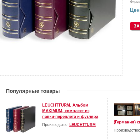
Фирм
Цен
Популярные товары
LEUCHTTURM. Альбом
MAXIMUM, комплект из
папки-переплёта и футляра
(Германия) 
Производство:
LEUCHTTURM
Производство