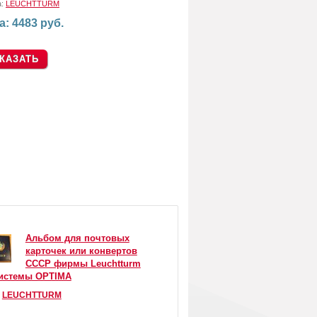
а:
LEUCHTTURM
а: 4483 руб.
Альбом для почтовых
карточек или конвертов
СССР фирмы Leuchtturm
системы OPTIMA
:
LEUCHTTURM