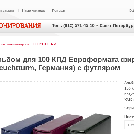
и заказов
Наша команда
Помощь
Во
ИОНИРОВАНИЯ
Тел.: (812) 571-45-10
Санкт-Петербург
омы для конвертов
|
LEUCHTTURM
льбом для 100 КПД Евроформата фи
euchtturm, Германия) с футляром
Альб
100 
подх
ХМК с
Форма
Цвет