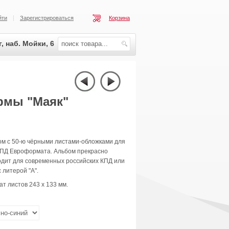
йти
Зарегистрироваться
Корзина
, наб. Мойки, 6
рмы "Маяк"
ом с 50-ю чёрными листами-обложками для
КПД Евроформата. Альбом прекрасно
одит для современных российских КПД или
 литерой "А".
т листов 243 х 133 мм.
: